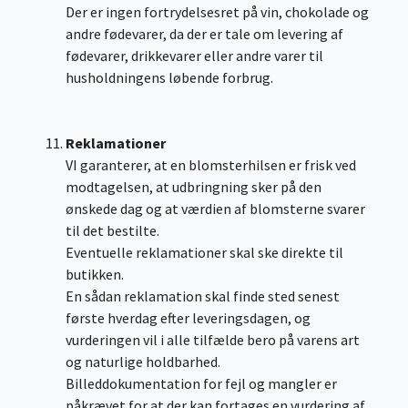
Der er ingen fortrydelsesret på vin, chokolade og
andre fødevarer, da der er tale om levering af
fødevarer, drikkevarer eller andre varer til
husholdningens løbende forbrug.
Reklamationer
VI garanterer, at en blomsterhilsen er frisk ved
modtagelsen, at udbringning sker på den
ønskede dag og at værdien af blomsterne svarer
til det bestilte.
Eventuelle reklamationer skal ske direkte til
butikken.
En sådan reklamation skal finde sted senest
første hverdag efter leveringsdagen, og
vurderingen vil i alle tilfælde bero på varens art
og naturlige holdbarhed.
Billeddokumentation for fejl og mangler er
påkrævet for at der kan fortages en vurdering af