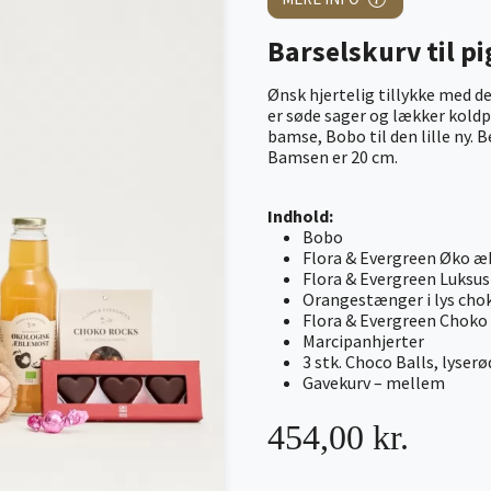
Barselskurv til pi
Ønsk hjertelig tillykke med d
er søde sager og lækker kold
bamse, Bobo til den lille ny.
Bamsen er 20 cm.
Indhold:
Bobo
Flora & Evergreen Øko 
Flora & Evergreen Luksu
Orangestænger i lys cho
Flora & Evergreen Choko
Marcipanhjerter
3 stk. Choco Balls, lyserø
Gavekurv – mellem
454,00 kr.