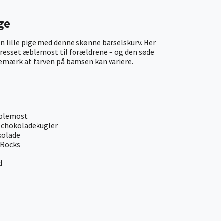
ge
en lille pige med denne skønne barselskurv. Her
presset æblemost til forældrene – og den søde
 Bemærk at farven på bamsen kan variere.
æblemost
s chokoladekugler
kolade
 Rocks
d