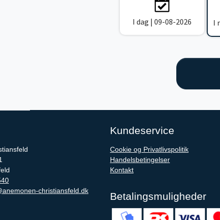
I dag | 09-08-2026
I
Kundeservice
tiansfeld
Cookie og Privatlivspolitik
1
Handelsbetingelser
feld
Kontakt
540
anemonen-christiansfeld.dk
Betalingsmuligheder