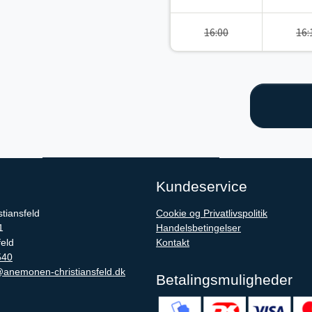
16:00
16:
Kundeservice
tiansfeld
Cookie og Privatlivspolitik
1
Handelsbetingelser
feld
Kontakt
540
anemonen-christiansfeld.dk
Betalingsmuligheder