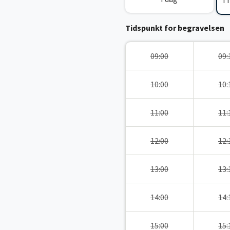
I
Tidspunkt for begravelsen
09:00
09:
10:00
10:
11:00
11:
12:00
12:
13:00
13:
14:00
14:
15:00
15: