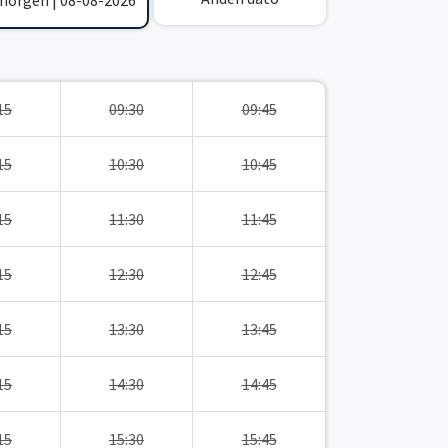
 morgen | 08-08-2026
15
09:30
09:45
15
10:30
10:45
15
11:30
11:45
15
12:30
12:45
15
13:30
13:45
15
14:30
14:45
15
15:30
15:45