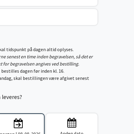
skal tidspunkt på dagen altid oplyses.
erne senest en time inden begravelsen, så det er
kt for begravelsen angives ved bestilling.
 bestilles dagen før inden kl. 16.
ndag, skal bestillingen være afgivet senest
n leveres?
Anden dato