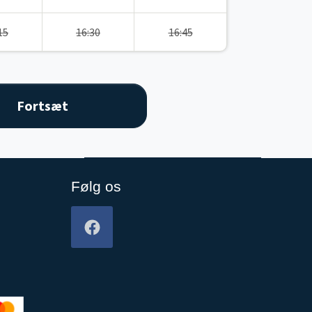
15
16:30
16:45
Følg os