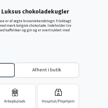
n Luksus chokoladekugler
se er af ægte browniekendetegn: friskbagt
ed mørk belgisk chokolade. Indeholder tre
ed kaffelikør og gin og er overtrukket med
Afhent i butik
Arbejdsplads
Hospital/Plejehjem