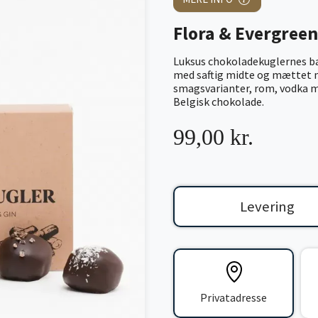
Flora & Evergree
Luksus chokoladekuglernes ba
med saftig midte og mættet m
smagsvarianter, rom, vodka m
Belgisk chokolade.
99,00 kr.
Levering
Privatadresse