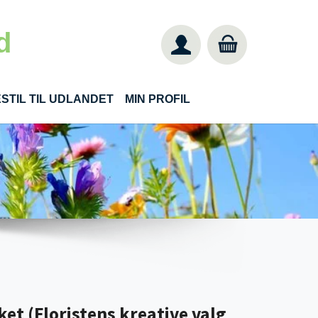
d
STIL TIL UDLANDET
MIN PROFIL
t (Floristens kreative valg