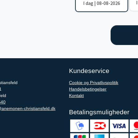
I dag | 08-08-2026
Kundeservice
tiansfeld
Cookie og Privatlivspolitik
1
Handelsbetingelser
feld
Kontakt
540
anemonen-christiansfeld.dk
Betalingsmuligheder