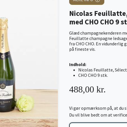
Nicolas Feuillatt
med CHO CHO 9 st
Glæd champagnekenderen med e
Feuillatte champagne ledsage
fra CHO CHO. En vidunderlig 
på fineste vis.
Indhold:
Nicolas Feuillatte, Séle
CHO CHO 9 stk.
488,00 kr.
Vi gør opmærksom på, at du sk
Du vil blive bedt om at verifi